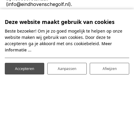
(info@eindhovenschegolf.nl).
Als zij willen spelen, dienen zij zich, onder
vermelding van hun naam en verwijzend naar
Deze website maakt gebruik van cookies
de regeling, vooraf aan te melden bij de
caddiemaster en te informeren wanneer er
Beste bezoeker! Om je zo goed mogelijk te helpen op onze
gegolfd kan worden
website maken wij gebruik van cookies. Door deze te
accepteren ga je akkoord met ons cookiebeleid.
Meer
Voor of na de ronde kunnen zij gebruik maken
informatie ...
van de horeca-, EGA- en clubhuis faciliteiten.
De regeling gaat in op 1 juli 2026.
Accepteren
Aanpassen
Afwijzen