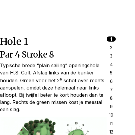
Hole 1
1
2
Par 4 Stroke 8
3
4
Typische brede “plain sailing” openingshole
van H.S. Colt. Afslag links van de bunker
5
e
houden. Green voor het 2
schot over rechts
6
aanspelen, omdat deze helemaal naar links
7
afloopt. Bij twijfel beter te kort houden dan te
8
lang. Rechts de green missen kost je meestal
9
een slag.
10
11
12