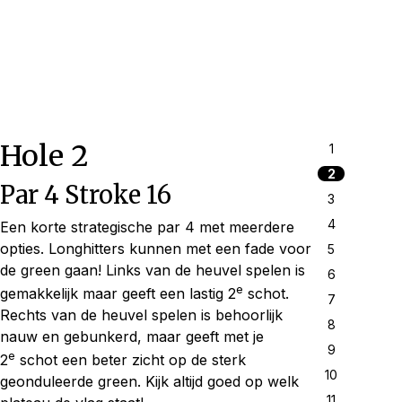
Hole 2
1
2
Par 4 Stroke 16
3
4
Een korte strategische par 4 met meerdere
opties. Longhitters kunnen met een fade voor
5
de green gaan! Links van de heuvel spelen is
6
e
gemakkelijk maar geeft een lastig 2
schot.
7
Rechts van de heuvel spelen is behoorlijk
8
nauw en gebunkerd, maar geeft met je
9
e
2
schot een beter zicht op de sterk
10
geonduleerde green. Kijk altijd goed op welk
11